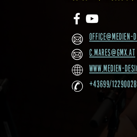
office@medien-d
c.mares@gmx.at
www.medien-desi
+43699/12290028