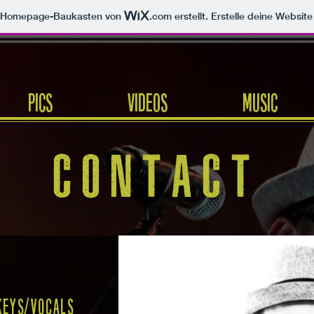
m Homepage-Baukasten von
.com
erstellt. Erstelle deine Websit
Pics
Videos
Music
CONTACT
keys/vocals