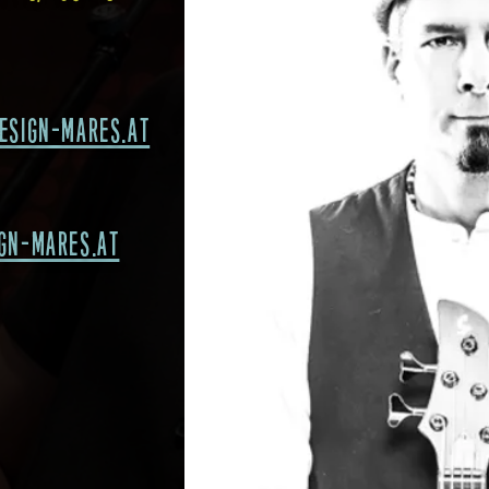
esign-mares.at
gn-mares.at