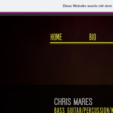
Diese Website wurde mit de
HOME
Bio
Chris mareS
bass guitar/percussion/